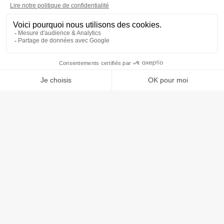
UN CONSEIL ? UNE
INFORMATION ?
Demander un devis
62 Rue Jean Jaurès, 59770 MARLY
contact@dmindustries.fr
03 27 20 29 50
DM Industries
Nos expertises
Notre savoir-faire & moyens techniques
Nos réalisations
Nos produits