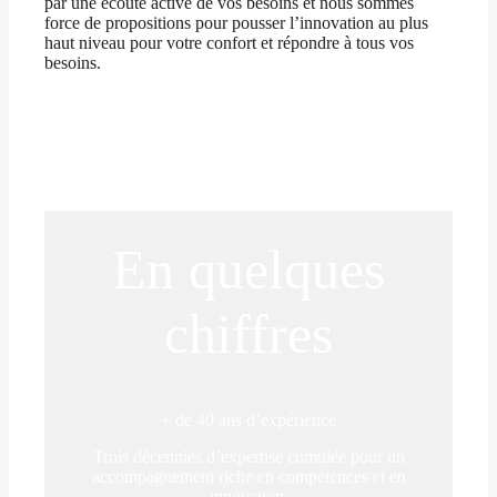
par une écoute active de vos besoins et nous sommes
force de propositions pour pousser l’innovation au plus
haut niveau pour votre confort et répondre à tous vos
besoins.
Découvrez notre savoir-faire
En quelques
chiffres
+ de 40 ans d’expérience
Trois décennies d’expertise cumulée pour un
accompagnement riche en compétences et en
innovation.