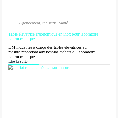
Agencement
,
Industrie
,
Santé
Table élévatrice ergonomique en inox pour laboratoire
pharmaceutique
DM industries a conçu des tables élévatrices sur
mesure répondant aux besoins métiers du laboratoire
pharmaceutique.
Lire la suite
Table
élévatrice
ergonomique
en
inox
pour
laboratoire
pharmaceutique