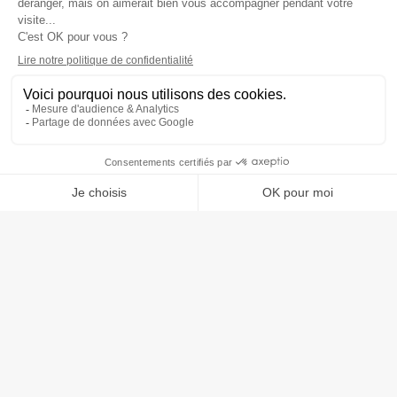
UN CONSEIL ? UNE
INFORMATION ?
Demander un devis
62 Rue Jean Jaurès, 59770 MARLY
contact@dmindustries.fr
03 27 20 29 50
DM Industries