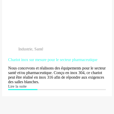
Industrie
,
Santé
Chariot inox sur mesure pour le secteur pharmaceutique
Nous concevons et réalisons des équipements pour le secteur
santé et/ou pharmaceutique. Conçu en inox 304, ce chariot
peut être réalisé en inox 316 afin de répondre aux exigences
des salles blanches.
Lire la suite
Chariot
inox
sur
mesure
pour
le